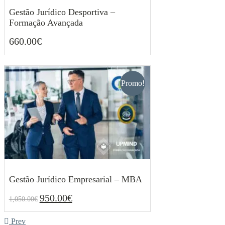
Gestão Jurídico Desportiva –
Formação Avançada
660.00
€
660.00
€
Promo!
Gestão Jurídico Empresarial – MBA
950.00
€
1,050.00
€
O
O
950.00
€
1,050.00
€
preço
preço
original
atual
Prev
era:
é: