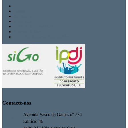
Inicio
Cursos
Secretaria
Contactos
Politica de Privacidade
Termos de Uso
Livro de Reclamações Eletrónico
Contacte-nos
Avenida Vasco da Gama, nº 774
Edifício 46