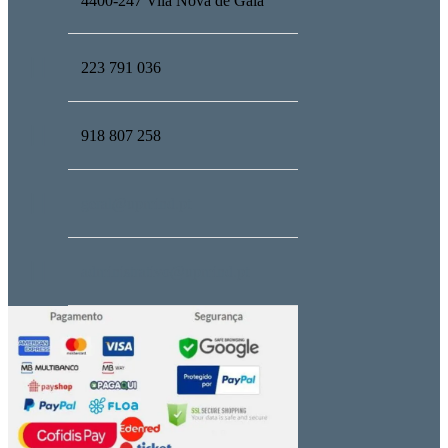
4400-247 Vila Nova de Gaia
223 791 036
918 807 258
geral@upmind.pt
administrativo@upmind.pt