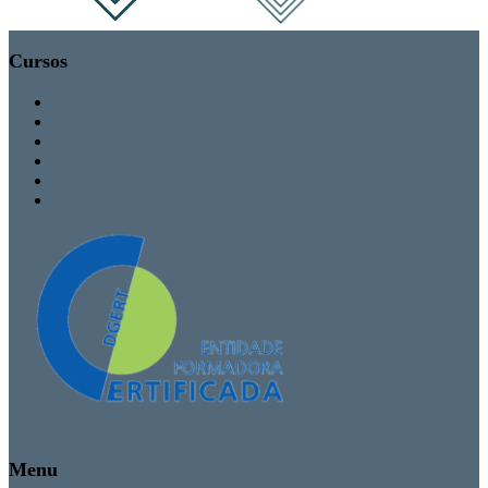
Cursos
MBA / Especializações Executivas
Especialização Pós-Universitária
Formação Avançada
Formação Contínua
TEEF / TEF
Formação Personalizada
Menu