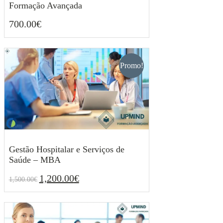
Formação Avançada
700.00
€
700.00
€
Promo!
Gestão Hospitalar e Serviços de
Saúde – MBA
1,200.00
€
1,500.00
€
O
O
1,200.00
€
1,500.00
€
preço
preço
original
atual
era:
é:
1,500.00€.
1,200.00€.