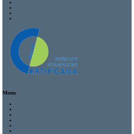
Formação Avançada
Formação Contínua
TEEF / TEF
Formação Personalizada
Menu
Inicio
Cursos
Secretaria
Contactos
Politica de Privacidade
Termos de Uso