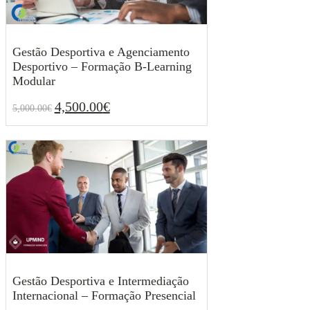
Gestão Desportiva e Agenciamento
Desportivo – Formação B-Learning
Modular
4,500.00
€
5,000.00
€
O
O
4,500.00
€
5,000.00
€
preço
preço
original
atual
era:
é:
5,000.00€.
4,500.00€.
Gestão Desportiva e Intermediação
Internacional – Formação Presencial