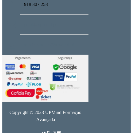
918 807 258
geral@upmind.pt
administrativo@upmind.pt
Copyright © 2023 UPMind Formação
Avançada