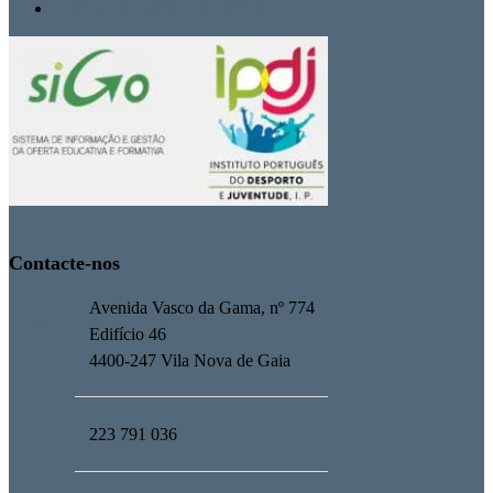
Livro de Reclamações Eletrónico
Contacte-nos
Avenida Vasco da Gama, nº 774
Edifício 46
4400-247 Vila Nova de Gaia
223 791 036