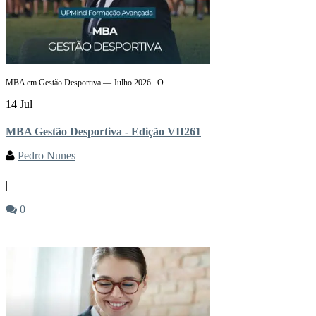
MBA em Gestão Desportiva — Julho 2026 O...
14 Jul
MBA Gestão Desportiva - Edição VII261
Pedro Nunes
|
0