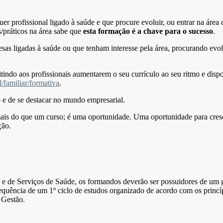
er profissional ligado à saúde e que procure evoluir, ou entrar na área 
s/práticos na área sabe que
esta formação é a chave para o sucesso
.
as ligadas à saúde ou que tenham interesse pela área, procurando evolu
itindo aos profissionais aumentarem o seu currículo ao seu ritmo e disp
l/familiar/formativa
.
o e de se destacar no mundo empresarial.
ais do que um curso; é uma oportunidade. Uma oportunidade para crescer
ção.
 de Serviços de Saúde, os formandos deverão ser possuidores de um gra
sequência de um 1º ciclo de estudos organizado de acordo com os princ
 Gestão.