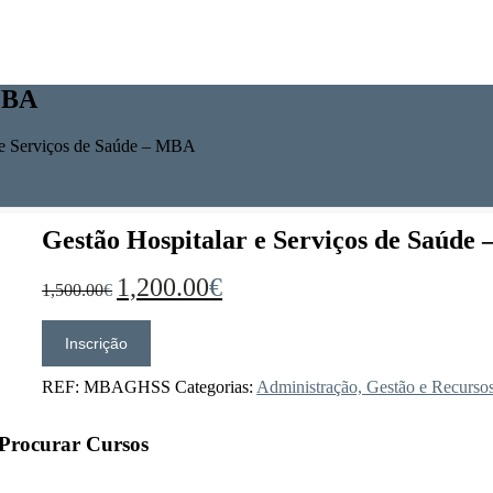
 MBA
 e Serviços de Saúde – MBA
Gestão Hospitalar e Serviços de Saúde
O
O
1,200.00
€
1,500.00
€
preço
preço
original
atual
era:
é:
Inscrição
Quantidade
1,500.00€.
1,200.00€.
de
Gestão
REF:
MBAGHSS
Categorias:
Administração, Gestão e Recurs
Hospitalar
e
Procurar Cursos
Serviços
de
Saúde