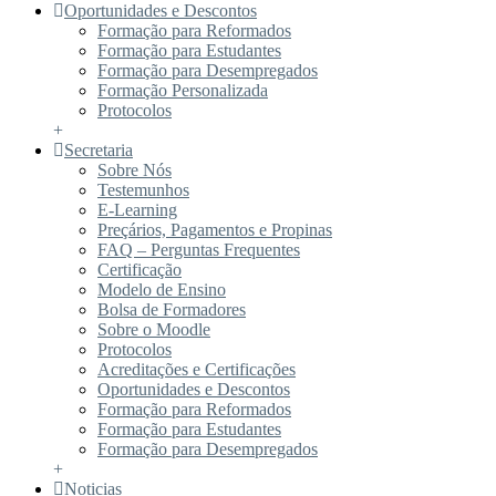
Oportunidades e Descontos
Formação para Reformados
Formação para Estudantes
Formação para Desempregados
Formação Personalizada
Protocolos
+
Secretaria
Sobre Nós
Testemunhos
E-Learning
Preçários, Pagamentos e Propinas
FAQ – Perguntas Frequentes
Certificação
Modelo de Ensino
Bolsa de Formadores
Sobre o Moodle
Protocolos
Acreditações e Certificações
Oportunidades e Descontos
Formação para Reformados
Formação para Estudantes
Formação para Desempregados
+
Noticias