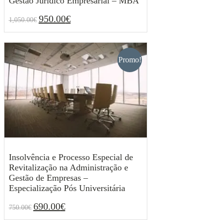
Gestão Jurídico Empresarial – MBA
950.00
€
1,050.00
€
O
O
950.00
€
1,050.00
€
preço
preço
original
atual
era:
é:
1,050.00€.
950.00€.
Promo!
Insolvência e Processo Especial de
Revitalização na Administração e
Gestão de Empresas –
Especialização Pós Universitária
690.00
€
750.00
€
O
O
690.00
€
750.00
€
preço
preço