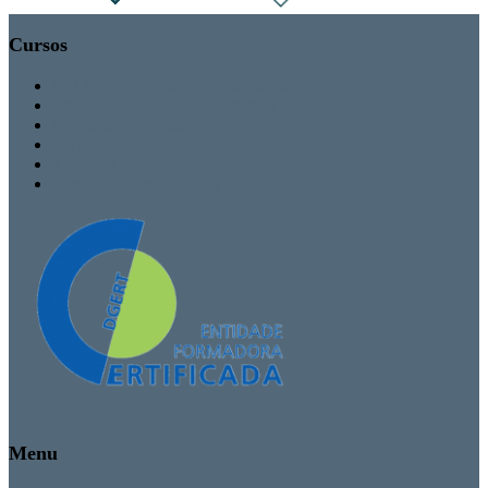
Cursos
MBA / Especializações Executivas
Especialização Pós-Universitária
Formação Avançada
Formação Contínua
TEEF / TEF
Formação Personalizada
Menu