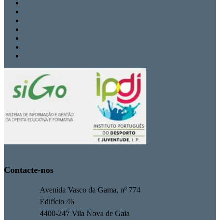
Inicio
Cursos
Secretaria
Contactos
Politica de Privacidade
Termos de Uso
Livro de Reclamações Eletrónico
Contacte-nos
Avenida Vasco da Gama, nº 774
Edifício 46
4400-247 Vila Nova de Gaia