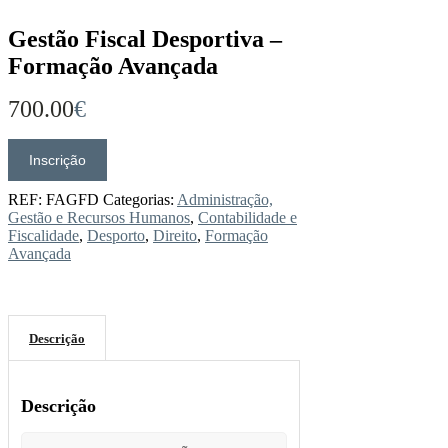
Gestão Fiscal Desportiva –
Formação Avançada
700.00
€
Inscrição
Quantidade
de
Gestão
REF:
FAGFD
Categorias:
Administração,
Fiscal
Gestão e Recursos Humanos
,
Contabilidade e
Desportiva
Fiscalidade
,
Desporto
,
Direito
,
Formação
-
Avançada
Formação
Avançada
Descrição
Descrição