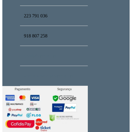
223 791 036
918 807 258
geral@upmind.pt
administrativo@upmind.pt