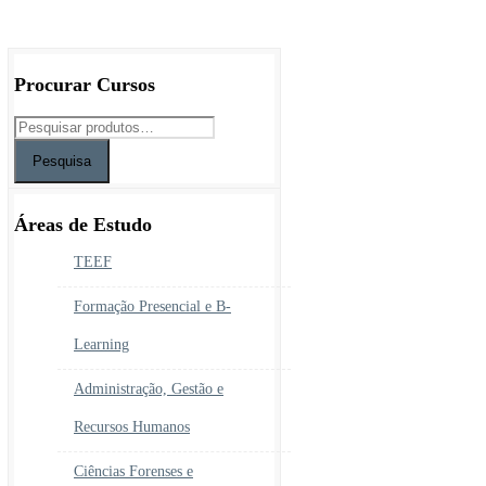
original
atual
era:
é:
750.00€.
690.00€.
Procurar Cursos
Pesquisa
Áreas de Estudo
TEEF
Formação Presencial e B-
Learning
Administração, Gestão e
Recursos Humanos
Ciências Forenses e