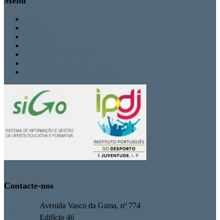
Menu
Inicio
Cursos
Secretaria
Contactos
Politica de Privacidade
Termos de Uso
Livro de Reclamações Eletrónico
Contacte-nos
Avenida Vasco da Gama, nº 774
Edifício 46