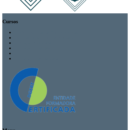
Cursos
MBA / Especializações Executivas
Especialização Pós-Universitária
Formação Avançada
Formação Contínua
TEEF / TEF
Formação Personalizada