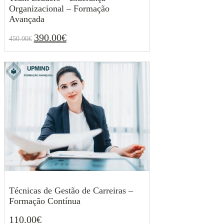
Organizacional – Formação
Avançada
390.00
€
450.00
€
O
O
390.00
€
450.00
€
preço
preço
original
atual
era:
é:
450.00€.
390.00€.
Técnicas de Gestão de Carreiras –
Formação Contínua
110.00
€
110.00
€