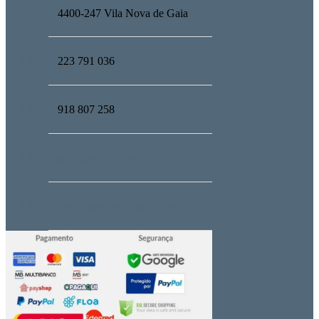
4400-247 Vila Nova de Gaia
223 791 036
918 807 258
geral@upmind.pt
administrativo@upmind.pt