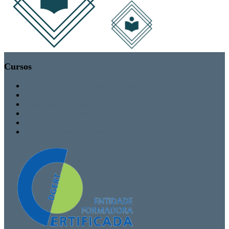
Cursos
MBA / Especializações Executivas
Especialização Pós-Universitária
Formação Avançada
Formação Contínua
TEEF / TEF
Formação Personalizada