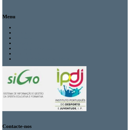
Menu
Inicio
Cursos
Secretaria
Contactos
Politica de Privacidade
Termos de Uso
Livro de Reclamações Eletrónico
Contacte-nos