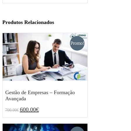
Produtos Relacionados
Promo!
Gestão de Empresas – Formação
Avançada
600.00
€
700.00
€
O
O
600.00
€
700.00
€
preço
preço
original
atual
era:
é:
700.00€.
600.00€.