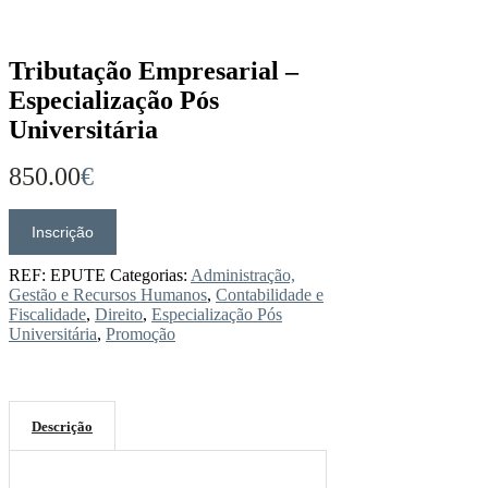
Tributação Empresarial –
Especialização Pós
Universitária
850.00
€
Inscrição
Quantidade
de
Tributação
REF:
EPUTE
Categorias:
Administração,
Empresarial
Gestão e Recursos Humanos
,
Contabilidade e
-
Fiscalidade
,
Direito
,
Especialização Pós
Especialização
Universitária
,
Promoção
Pós
Universitária
Descrição