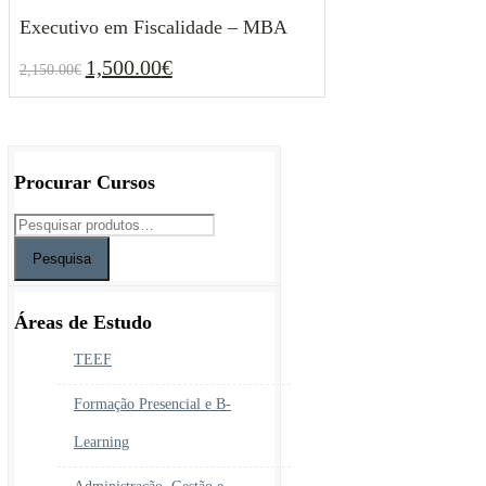
Executivo em Fiscalidade – MBA
1,500.00
€
2,150.00
€
O
O
1,500.00
€
2,150.00
€
preço
preço
original
atual
era:
é:
2,150.00€.
1,500.00€.
Procurar Cursos
Pesquisa
Áreas de Estudo
TEEF
Formação Presencial e B-
Learning