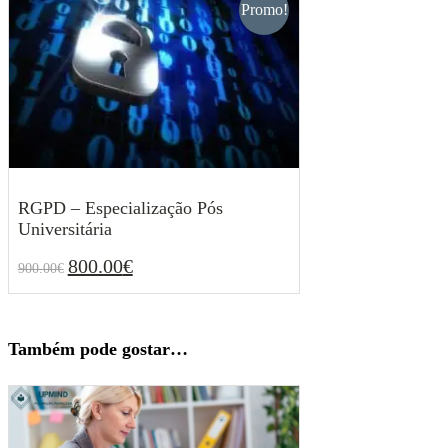
Promo!
RGPD – Especialização Pós
Universitária
800.00
€
900.00
€
O
O
800.00
€
900.00
€
preço
preço
original
atual
era:
é:
900.00€.
800.00€.
Também pode gostar…