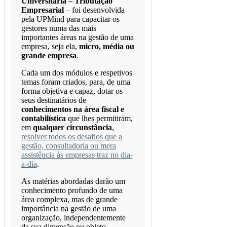
Universitária – Tributação
Empresarial
– foi desenvolvida
pela UPMind para capacitar os
gestores numa das mais
importantes áreas na gestão de uma
empresa, seja ela,
micro, média ou
grande empresa
.
Cada um dos módulos e respetivos
temas foram criados, para, de uma
forma objetiva e capaz, dotar os
seus destinatários de
conhecimentos na área fiscal e
contabilística
que lhes permitiram,
em
qualquer circunstância
,
resolver todos os desafios que a
gestão, consultadoria ou mera
assistência às empresas traz no dia-
a-dia
.
As matérias abordadas darão um
conhecimento profundo de uma
área complexa, mas de grande
importância na gestão de uma
organização, independentemente
da sua dimensão ou objeto.