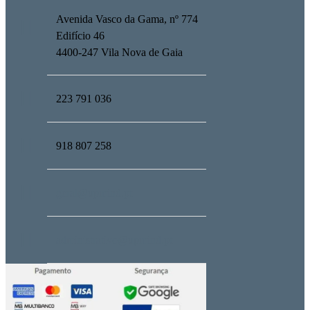
Avenida Vasco da Gama, nº 774
Edifício 46
4400-247 Vila Nova de Gaia
223 791 036
918 807 258
geral@upmind.pt
administrativo@upmind.pt