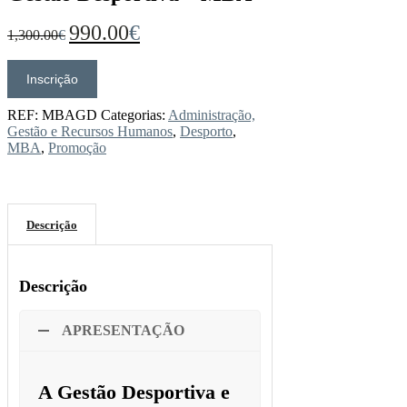
O
O
990.00
€
1,300.00
€
preço
preço
original
atual
era:
é:
Inscrição
Quantidade
1,300.00€.
990.00€.
de
Gestão
REF:
MBAGD
Categorias:
Administração,
Desportiva
Gestão e Recursos Humanos
,
Desporto
,
-
MBA
,
Promoção
MBA
Descrição
Descrição
APRESENTAÇÃO
A Gestão Desportiva e