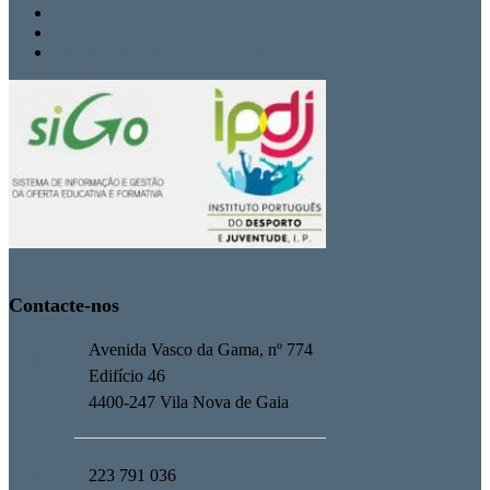
Politica de Privacidade
Termos de Uso
Livro de Reclamações Eletrónico
Contacte-nos
Avenida Vasco da Gama, nº 774
Edifício 46
4400-247 Vila Nova de Gaia
223 791 036