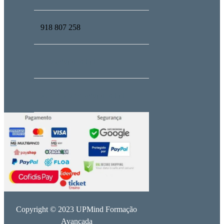
918 807 258
geral@upmind.pt
administrativo@upmind.pt
Copyright © 2023 UPMind Formação
Avançada