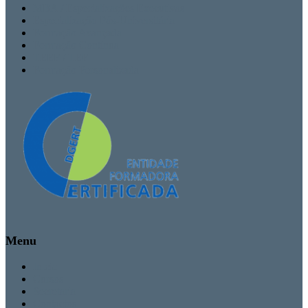
MBA / Especializações Executivas
Especialização Pós-Universitária
Formação Avançada
Formação Contínua
TEEF / TEF
Formação Personalizada
Menu
Inicio
Cursos
Secretaria
Contactos