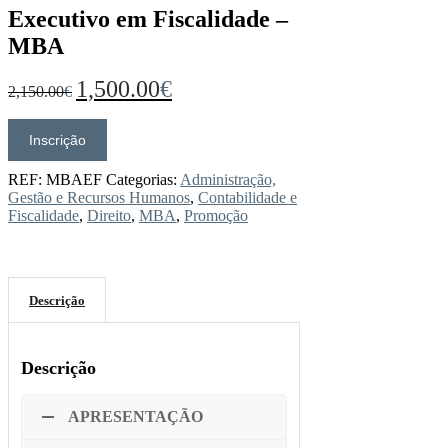
Executivo em Fiscalidade –
MBA
O
O
1,500.00
€
2,150.00
€
preço
preço
original
atual
era:
é:
Inscrição
Quantidade
2,150.00€.
1,500.00€.
de
Executivo
REF:
MBAEF
Categorias:
Administração,
em
Gestão e Recursos Humanos
,
Contabilidade e
Fiscalidade
Fiscalidade
,
Direito
,
MBA
,
Promoção
-
MBA
Descrição
Descrição
APRESENTAÇÃO