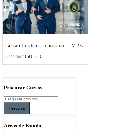
Gestão Jurídico Empresarial – MBA
950.00
€
1,050.00
€
O
O
950.00
€
1,050.00
€
preço
preço
original
atual
era:
é:
1,050.00€.
950.00€.
Procurar Cursos
Pesquisa
Áreas de Estudo