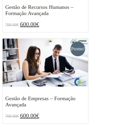
Gestão de Recursos Humanos –
Formação Avançada
600.00
€
700.00
€
O
O
600.00
€
700.00
€
preço
preço
original
atual
era:
é:
700.00€.
600.00€.
Promo!
Gestão de Empresas – Formação
Avançada
600.00
€
700.00
€
O
O
600.00
€
700.00
€
preço
preço
original
atual
era:
é: