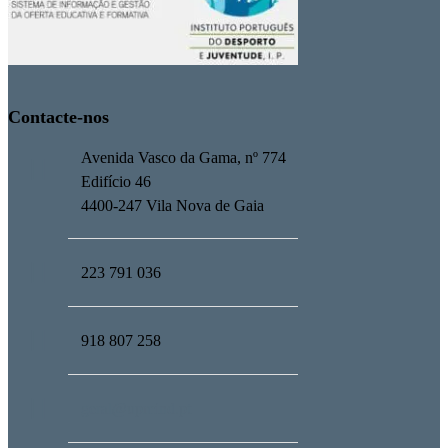
Contacte-nos
Avenida Vasco da Gama, nº 774
Edifício 46
4400-247 Vila Nova de Gaia
223 791 036
918 807 258
geral@upmind.pt