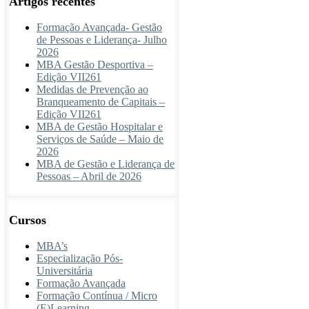
Artigos recentes
Formação Avançada- Gestão
de Pessoas e Liderança- Julho
2026
MBA Gestão Desportiva –
Edição VII261
Medidas de Prevenção ao
Branqueamento de Capitais –
Edição VII261
MBA de Gestão Hospitalar e
Serviços de Saúde – Maio de
2026
MBA de Gestão e Liderança de
Pessoas – Abril de 2026
Cursos
MBA’s
Especialização Pós-
Universitária
Formação Avançada
Formação Contínua / Micro
(E)Learning