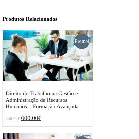
Produtos Relacionados
Promo!
Direito do Trabalho na Gestão e
Administração de Recursos
Humanos – Formação Avançada
600.00
€
750.00
€
O
O
600.00
€
750.00
€
preço
preço
original
atual
era:
é: