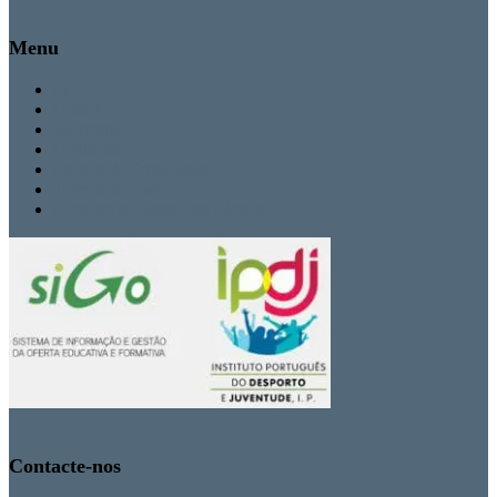
Menu
Inicio
Cursos
Secretaria
Contactos
Politica de Privacidade
Termos de Uso
Livro de Reclamações Eletrónico
Contacte-nos