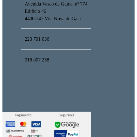
Avenida Vasco da Gama, nº 774
Edifício 46
4400-247 Vila Nova de Gaia
223 791 036
918 807 258
geral@upmind.pt
administrativo@upmind.pt