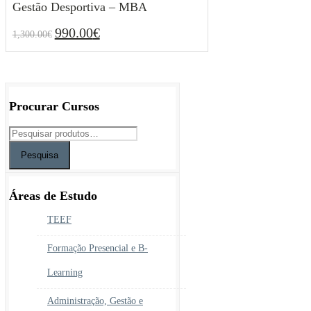
Gestão Desportiva – MBA
990.00
€
1,300.00
€
O
O
990.00
€
1,300.00
€
preço
preço
original
atual
era:
é:
1,300.00€.
990.00€.
Procurar Cursos
Pesquisa
Áreas de Estudo
TEEF
Formação Presencial e B-
Learning
Administração, Gestão e