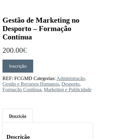
Gestão de Marketing no
Desporto – Formação
Contínua
200.00
€
Inscrição
Quantidade
de
Gestão
REF:
FCGMD
Categorias:
Administração,
de
Gestão e Recursos Humanos
,
Desporto
,
Marketing
Formação Contínua
,
Marketing e Publicidade
no
Desporto
-
Formação
Descrição
Contínua
Descrição