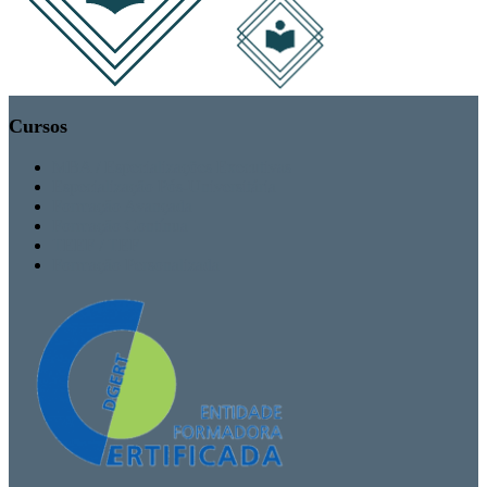
Cursos
MBA / Especializações Executivas
Especialização Pós-Universitária
Formação Avançada
Formação Contínua
TEEF / TEF
Formação Personalizada