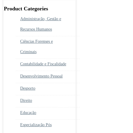
era:
é:
450.00€.
390.00€.
Product Categories
Administração, Gestão e
Recursos Humanos
Ciências Forenses e
Criminais
Contabilidade e Fiscalidade
Desenvolvimento Pessoal
Desporto
Direito
Educação
Especialização Pós