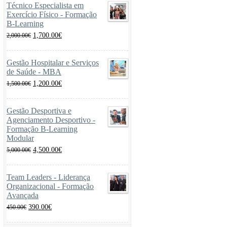
Técnico Especialista em
Exercício Físico - Formação
B-Learning
O
O
1,700.00
€
2,000.00
€
preço
preço
original
atual
era:
é:
Gestão Hospitalar e Serviços
2,000.00€.
1,700.00€.
de Saúde - MBA
O
O
1,200.00
€
1,500.00
€
preço
preço
original
atual
era:
é:
Gestão Desportiva e
1,500.00€.
1,200.00€.
Agenciamento Desportivo -
Formação B-Learning
Modular
O
O
4,500.00
€
5,000.00
€
preço
preço
original
atual
era:
é:
Team Leaders - Liderança
5,000.00€.
4,500.00€.
Organizacional - Formação
Avançada
O
O
390.00
€
450.00
€
preço
preço
original
atual