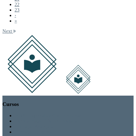
22
23
›
»
Next
Cursos
MBA / Especializações Executivas
Especialização Pós-Universitária
Formação Avançada
Formação Contínua