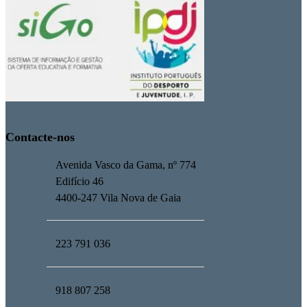
Contacte-nos
Avenida Vasco da Gama, nº 774
Edifício 46
4400-247 Vila Nova de Gaia
223 791 036
918 807 258