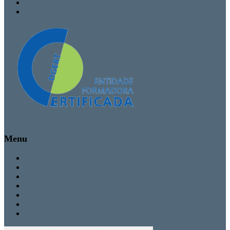
TEEF / TEF
Formação Personalizada
Menu
Inicio
Cursos
Secretaria
Contactos
Politica de Privacidade
Termos de Uso
Livro de Reclamações Eletrónico