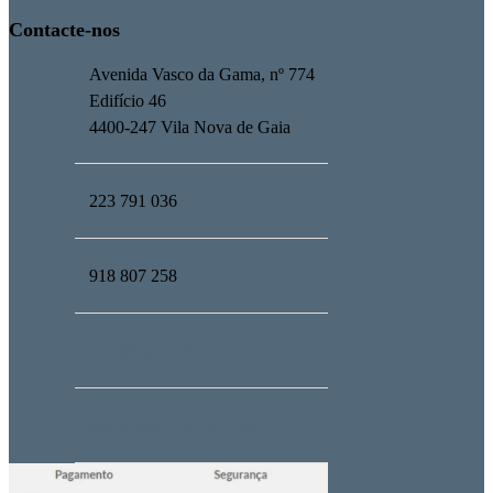
Contacte-nos
Avenida Vasco da Gama, nº 774
Edifício 46
4400-247 Vila Nova de Gaia
223 791 036
918 807 258
geral@upmind.pt
administrativo@upmind.pt