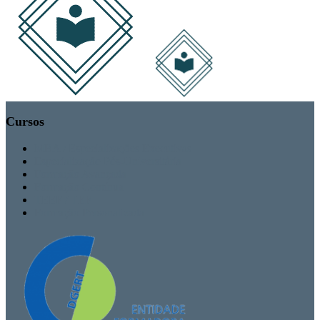
Cursos
MBA / Especializações Executivas
Especialização Pós-Universitária
Formação Avançada
Formação Contínua
TEEF / TEF
Formação Personalizada