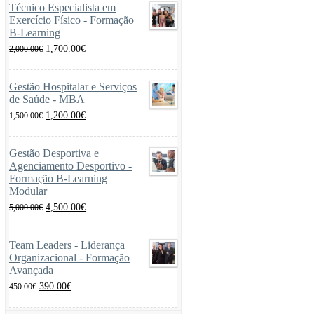
Técnico Especialista em
Exercício Físico - Formação
B-Learning
O
O
1,700.00
€
2,000.00
€
preço
preço
original
atual
era:
é:
Gestão Hospitalar e Serviços
2,000.00€.
1,700.00€.
de Saúde - MBA
O
O
1,200.00
€
1,500.00
€
preço
preço
original
atual
era:
é:
Gestão Desportiva e
1,500.00€.
1,200.00€.
Agenciamento Desportivo -
Formação B-Learning
Modular
O
O
4,500.00
€
5,000.00
€
preço
preço
original
atual
era:
é:
Team Leaders - Liderança
5,000.00€.
4,500.00€.
Organizacional - Formação
Avançada
O
O
390.00
€
450.00
€
preço
preço
original
atual