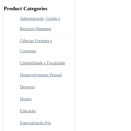
era:
é:
450.00€.
390.00€.
Product Categories
Administração, Gestão e
Recursos Humanos
Ciências Forenses e
Criminais
Contabilidade e Fiscalidade
Desenvolvimento Pessoal
Desporto
Direito
Educação
Especialização Pós