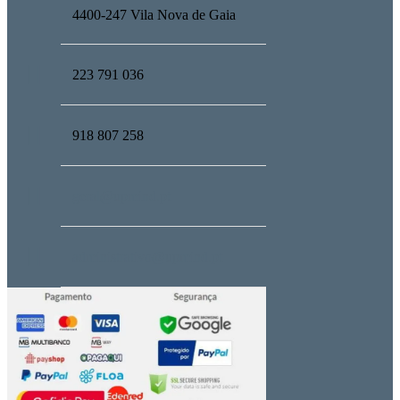
4400-247 Vila Nova de Gaia
223 791 036
918 807 258
geral@upmind.pt
administrativo@upmind.pt