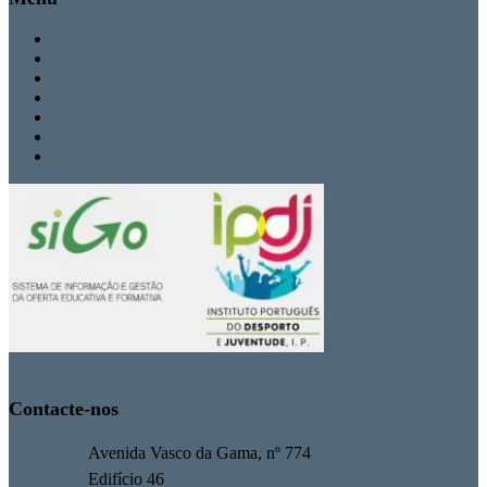
Inicio
Cursos
Secretaria
Contactos
Politica de Privacidade
Termos de Uso
Livro de Reclamações Eletrónico
Contacte-nos
Avenida Vasco da Gama, nº 774
Edifício 46