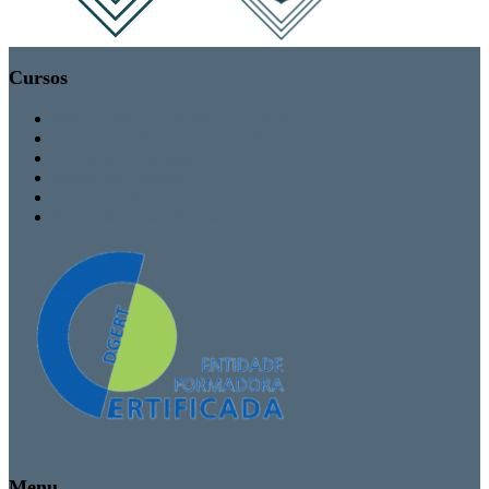
Cursos
MBA / Especializações Executivas
Especialização Pós-Universitária
Formação Avançada
Formação Contínua
TEEF / TEF
Formação Personalizada
Menu