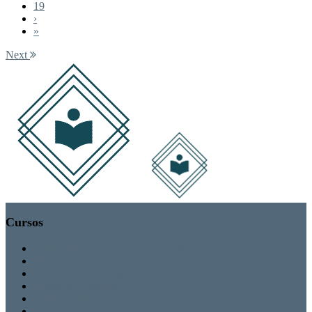
19
›
»
Next
Cursos
MBA / Especializações Executivas
Especialização Pós-Universitária
Formação Avançada
Formação Contínua
TEEF / TEF
Formação Personalizada