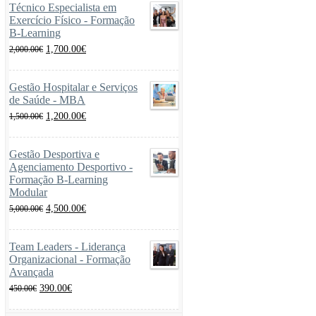
Técnico Especialista em
Exercício Físico - Formação
B-Learning
O
O
1,700.00
€
2,000.00
€
preço
preço
original
atual
era:
é:
Gestão Hospitalar e Serviços
2,000.00€.
1,700.00€.
de Saúde - MBA
O
O
1,200.00
€
1,500.00
€
preço
preço
original
atual
era:
é:
Gestão Desportiva e
1,500.00€.
1,200.00€.
Agenciamento Desportivo -
Formação B-Learning
Modular
O
O
4,500.00
€
5,000.00
€
preço
preço
original
atual
era:
é:
Team Leaders - Liderança
5,000.00€.
4,500.00€.
Organizacional - Formação
Avançada
O
O
390.00
€
450.00
€
preço
preço
original
atual