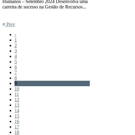
Humanos – Setembro 2024 Desenvolva uma
carreira de sucesso na Gestão de Recursos...
Prev
‹
1
2
3
4
5
6
7
8
9
10
11
12
13
14
15
16
17
18