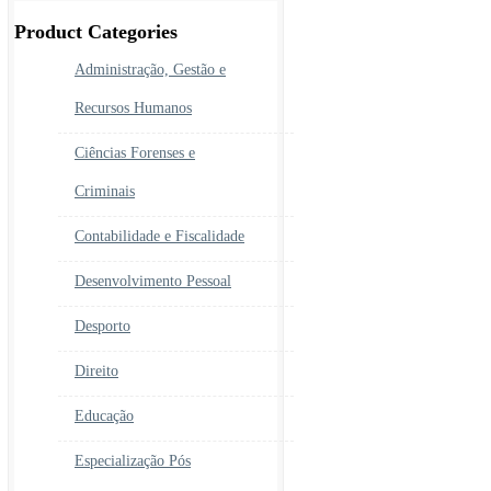
era:
é:
450.00€.
390.00€.
Product Categories
Administração, Gestão e
Recursos Humanos
Ciências Forenses e
Criminais
Contabilidade e Fiscalidade
Desenvolvimento Pessoal
Desporto
Direito
Educação
Especialização Pós