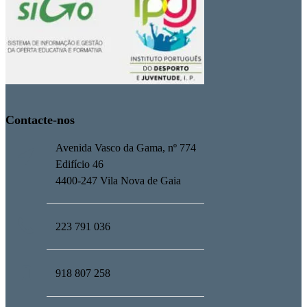
Contacte-nos
Avenida Vasco da Gama, nº 774
Edifício 46
4400-247 Vila Nova de Gaia
223 791 036
918 807 258