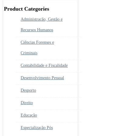
era:
é:
450.00€.
390.00€.
Product Categories
Administração, Gestão e
Recursos Humanos
Ciências Forenses e
Criminais
Contabilidade e Fiscalidade
Desenvolvimento Pessoal
Desporto
Direito
Educação
Especialização Pós