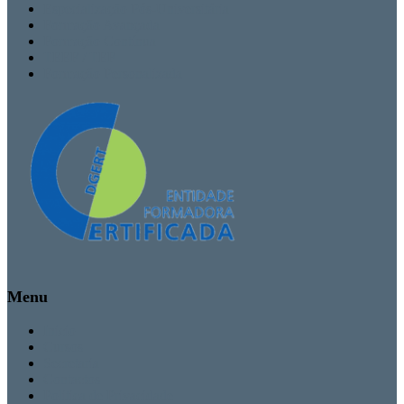
Especialização Pós-Universitária
Formação Avançada
Formação Contínua
TEEF / TEF
Formação Personalizada
Menu
Inicio
Cursos
Secretaria
Contactos
Politica de Privacidade