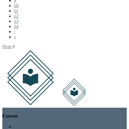
9
10
11
12
13
14
›
»
Next
Cursos
MBA / Especializações Executivas