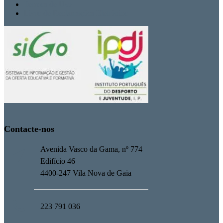
Termos de Uso
Livro de Reclamações Eletrónico
Contacte-nos
Avenida Vasco da Gama, nº 774
Edifício 46
4400-247 Vila Nova de Gaia
223 791 036