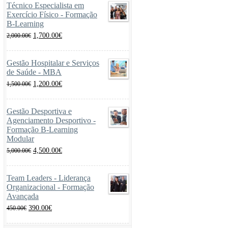
Técnico Especialista em
Exercício Físico - Formação
B-Learning
O
O
1,700.00
€
2,000.00
€
preço
preço
original
atual
era:
é:
Gestão Hospitalar e Serviços
2,000.00€.
1,700.00€.
de Saúde - MBA
O
O
1,200.00
€
1,500.00
€
preço
preço
original
atual
era:
é:
Gestão Desportiva e
1,500.00€.
1,200.00€.
Agenciamento Desportivo -
Formação B-Learning
Modular
O
O
4,500.00
€
5,000.00
€
preço
preço
original
atual
era:
é:
Team Leaders - Liderança
5,000.00€.
4,500.00€.
Organizacional - Formação
Avançada
O
O
390.00
€
450.00
€
preço
preço
original
atual