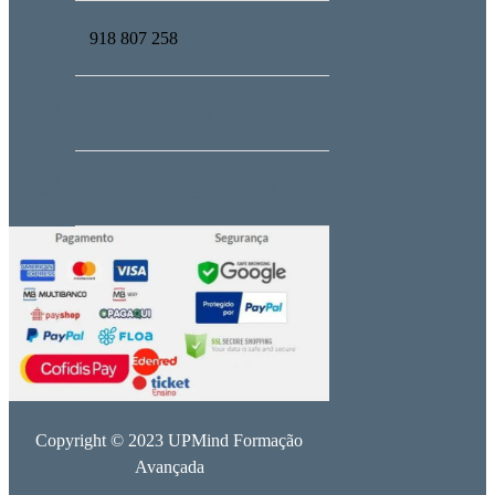
918 807 258
geral@upmind.pt
administrativo@upmind.pt
Copyright © 2023 UPMind Formação
Avançada