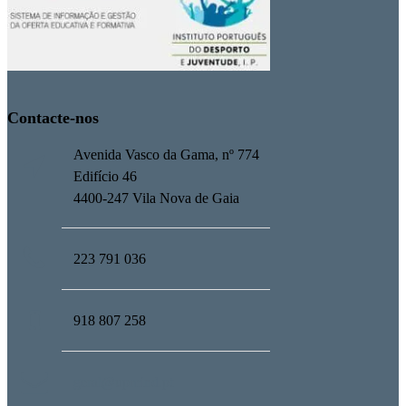
Contacte-nos
Avenida Vasco da Gama, nº 774
Edifício 46
4400-247 Vila Nova de Gaia
223 791 036
918 807 258
geral@upmind.pt