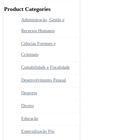
era:
é:
450.00€.
390.00€.
Product Categories
Administração, Gestão e
Recursos Humanos
Ciências Forenses e
Criminais
Contabilidade e Fiscalidade
Desenvolvimento Pessoal
Desporto
Direito
Educação
Especialização Pós