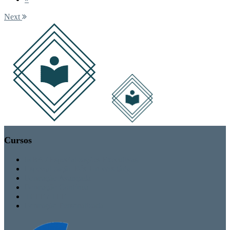
Next
Cursos
MBA / Especializações Executivas
Especialização Pós-Universitária
Formação Avançada
Formação Contínua
TEEF / TEF
Formação Personalizada