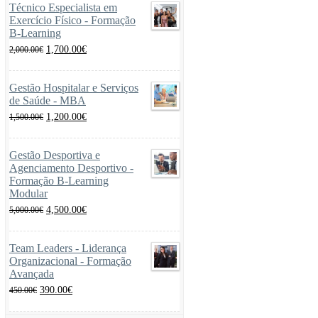
Técnico Especialista em
Exercício Físico - Formação
B-Learning
O
O
1,700.00
€
2,000.00
€
preço
preço
original
atual
era:
é:
Gestão Hospitalar e Serviços
2,000.00€.
1,700.00€.
de Saúde - MBA
O
O
1,200.00
€
1,500.00
€
preço
preço
original
atual
era:
é:
Gestão Desportiva e
1,500.00€.
1,200.00€.
Agenciamento Desportivo -
Formação B-Learning
Modular
O
O
4,500.00
€
5,000.00
€
preço
preço
original
atual
era:
é:
Team Leaders - Liderança
5,000.00€.
4,500.00€.
Organizacional - Formação
Avançada
O
O
390.00
€
450.00
€
preço
preço
original
atual