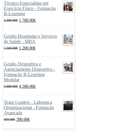
Técnico Especialista em
Exercício Físico - Formação
B-Learning
O
O
1,700.00
€
2,000.00
€
preço
preço
original
atual
era:
é:
Gestão Hospitalar e Serviços
2,000.00€.
1,700.00€.
de Saúde - MBA
O
O
1,200.00
€
1,500.00
€
preço
preço
original
atual
era:
é:
Gestão Desportiva e
1,500.00€.
1,200.00€.
Agenciamento Desportivo -
Formação B-Learning
Modular
O
O
4,500.00
€
5,000.00
€
preço
preço
original
atual
era:
é:
Team Leaders - Liderança
5,000.00€.
4,500.00€.
Organizacional - Formação
Avançada
O
O
390.00
€
450.00
€
preço
preço
original
atual