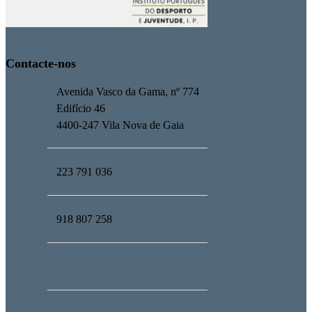
Contacte-nos
Avenida Vasco da Gama, nº 774
Edifício 46
4400-247 Vila Nova de Gaia
223 791 036
918 807 258
geral@upmind.pt