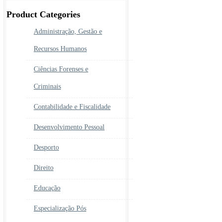
era:
é:
450.00€.
390.00€.
Product Categories
Administração, Gestão e
Recursos Humanos
Ciências Forenses e
Criminais
Contabilidade e Fiscalidade
Desenvolvimento Pessoal
Desporto
Direito
Educação
Especialização Pós