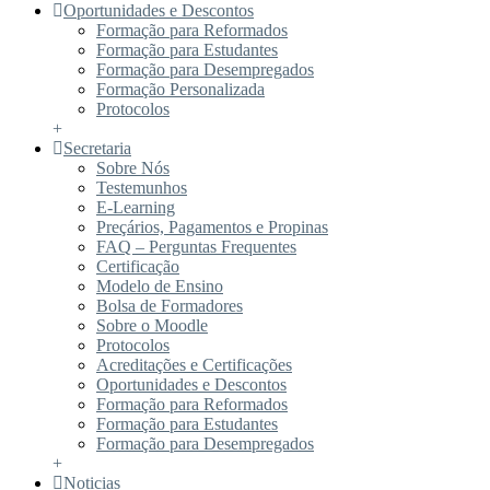
Oportunidades e Descontos
Formação para Reformados
Formação para Estudantes
Formação para Desempregados
Formação Personalizada
Protocolos
+
Secretaria
Sobre Nós
Testemunhos
E-Learning
Preçários, Pagamentos e Propinas
FAQ – Perguntas Frequentes
Certificação
Modelo de Ensino
Bolsa de Formadores
Sobre o Moodle
Protocolos
Acreditações e Certificações
Oportunidades e Descontos
Formação para Reformados
Formação para Estudantes
Formação para Desempregados
+
Noticias