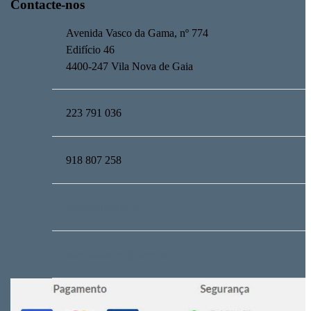
Contacte-nos
Avenida Vasco da Gama, nº 774
Edifício 46
4400-247 Vila Nova de Gaia
223 791 036
918 807 258
geral@upmind.pt
administrativo@upmind.pt