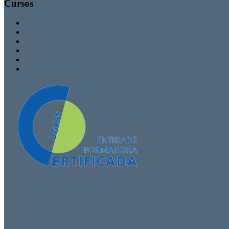
Cursos
MBA / Especializações Executivas
Especialização Pós-Universitária
Formação Avançada
Formação Contínua
TEEF / TEF
Formação Personalizada