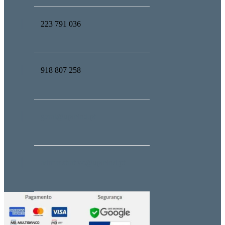
223 791 036
918 807 258
geral@upmind.pt
administrativo@upmind.pt