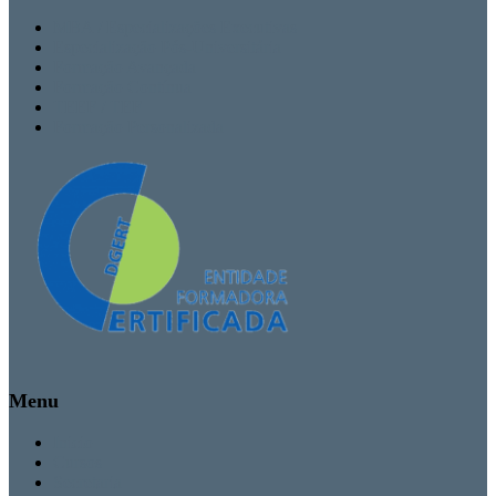
MBA / Especializações Executivas
Especialização Pós-Universitária
Formação Avançada
Formação Contínua
TEEF / TEF
Formação Personalizada
Menu
Inicio
Cursos
Secretaria