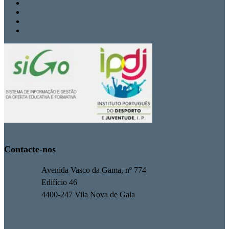
Contactos
Politica de Privacidade
Termos de Uso
Livro de Reclamações Eletrónico
Contacte-nos
Avenida Vasco da Gama, nº 774
Edifício 46
4400-247 Vila Nova de Gaia