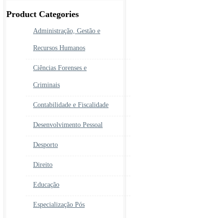
era:
é:
450.00€.
390.00€.
Product Categories
Administração, Gestão e
Recursos Humanos
Ciências Forenses e
Criminais
Contabilidade e Fiscalidade
Desenvolvimento Pessoal
Desporto
Direito
Educação
Especialização Pós