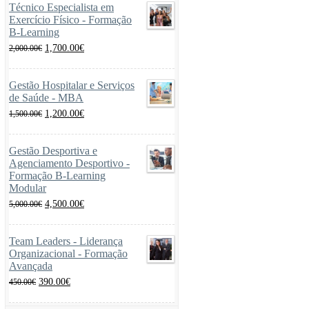
Técnico Especialista em
Exercício Físico - Formação
B-Learning
O
O
1,700.00
€
2,000.00
€
preço
preço
original
atual
era:
é:
Gestão Hospitalar e Serviços
2,000.00€.
1,700.00€.
de Saúde - MBA
O
O
1,200.00
€
1,500.00
€
preço
preço
original
atual
era:
é:
Gestão Desportiva e
1,500.00€.
1,200.00€.
Agenciamento Desportivo -
Formação B-Learning
Modular
O
O
4,500.00
€
5,000.00
€
preço
preço
original
atual
era:
é:
Team Leaders - Liderança
5,000.00€.
4,500.00€.
Organizacional - Formação
Avançada
O
O
390.00
€
450.00
€
preço
preço
original
atual