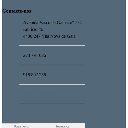
Contacte-nos
Avenida Vasco da Gama, nº 774
Edifício 46
4400-247 Vila Nova de Gaia
223 791 036
918 807 258
geral@upmind.pt
administrativo@upmind.pt