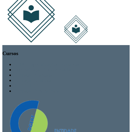
Cursos
MBA / Especializações Executivas
Especialização Pós-Universitária
Formação Avançada
Formação Contínua
TEEF / TEF
Formação Personalizada