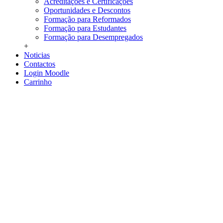
Acreditações e Certificações
Oportunidades e Descontos
Formação para Reformados
Formação para Estudantes
Formação para Desempregados
+
Noticias
Contactos
Login Moodle
Carrinho