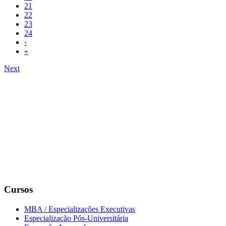
21
22
23
24
›
»
Next
Cursos
MBA / Especializações Executivas
Especialização Pós-Universitária