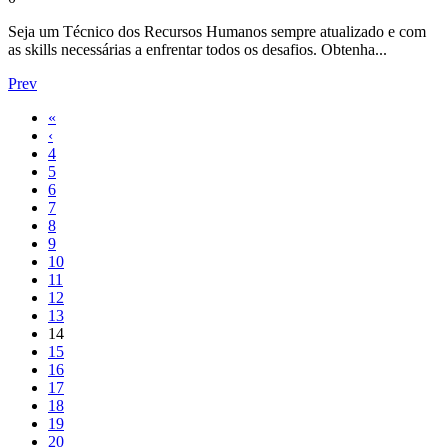
Seja um Técnico dos Recursos Humanos sempre atualizado e com
as skills necessárias a enfrentar todos os desafios. Obtenha...
Prev
«
‹
4
5
6
7
8
9
10
11
12
13
14
15
16
17
18
19
20