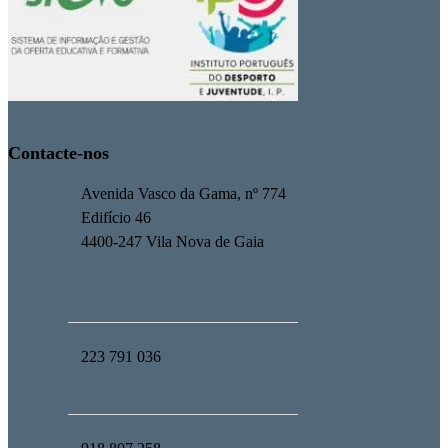
Contacte-nos
Avenida Vasco da Gama, nº 774
Edifício 46
4400-247 Vila Nova de Gaia
223 791 036