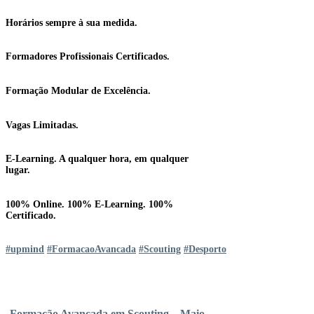
Horários sempre à sua medida.
Formadores Profissionais Certificados.
Formação Modular de Excelência.
Vagas Limitadas.
E-Learning. A qualquer hora, em qualquer
lugar.
100% Online. 100% E-Learning. 100%
Certificado.
#upmind
#FormacaoAvancada
#Scouting
#Desporto
Formação Avançada em Scouting – Maio