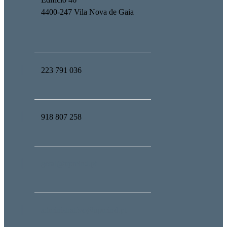
4400-247 Vila Nova de Gaia
223 791 036
918 807 258
geral@upmind.pt
administrativo@upmind.pt