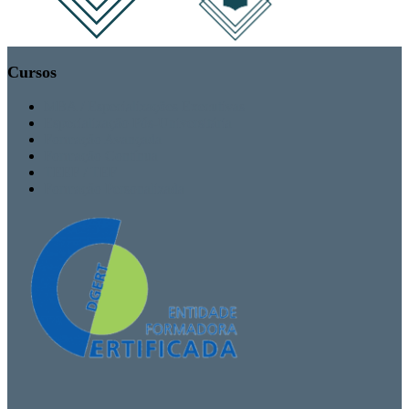
Cursos
MBA / Especializações Executivas
Especialização Pós-Universitária
Formação Avançada
Formação Contínua
TEEF / TEF
Formação Personalizada