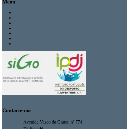
Menu
Inicio
Cursos
Secretaria
Contactos
Politica de Privacidade
Termos de Uso
Livro de Reclamações Eletrónico
Contacte-nos
Avenida Vasco da Gama, nº 774
Edifício 46