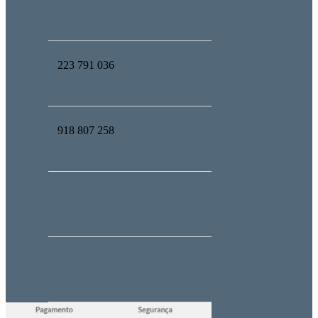
223 791 036
918 807 258
geral@upmind.pt
administrativo@upmind.pt