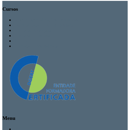
Cursos
MBA / Especializações Executivas
Especialização Pós-Universitária
Formação Avançada
Formação Contínua
TEEF / TEF
Formação Personalizada
Menu
Inicio