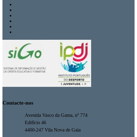
Cursos
Secretaria
Contactos
Politica de Privacidade
Termos de Uso
Livro de Reclamações Eletrónico
Contacte-nos
Avenida Vasco da Gama, nº 774
Edifício 46
4400-247 Vila Nova de Gaia