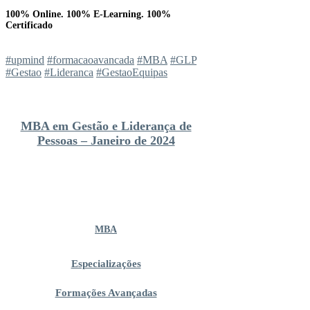
100% Online. 100% E-Learning. 100%
Certificado
#upmind
#formacaoavancada
#MBA
#GLP
#Gestao
#Lideranca
#GestaoEquipas
MBA em Gestão e Liderança de
Pessoas – Janeiro de 2024
MBA
Especializações
Formações Avançadas