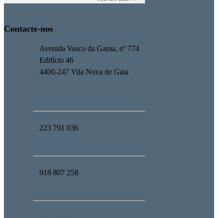
Contacte-nos
Avenida Vasco da Gama, nº 774
Edifício 46
4400-247 Vila Nova de Gaia
223 791 036
918 807 258
geral@upmind.pt