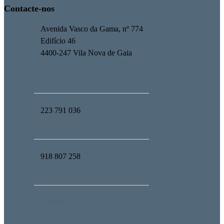
Contacte-nos
Avenida Vasco da Gama, nº 774
Edifício 46
4400-247 Vila Nova de Gaia
223 791 036
918 807 258
geral@upmind.pt