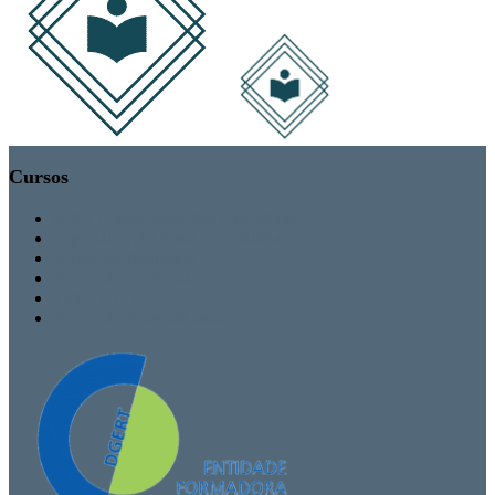
Cursos
MBA / Especializações Executivas
Especialização Pós-Universitária
Formação Avançada
Formação Contínua
TEEF / TEF
Formação Personalizada