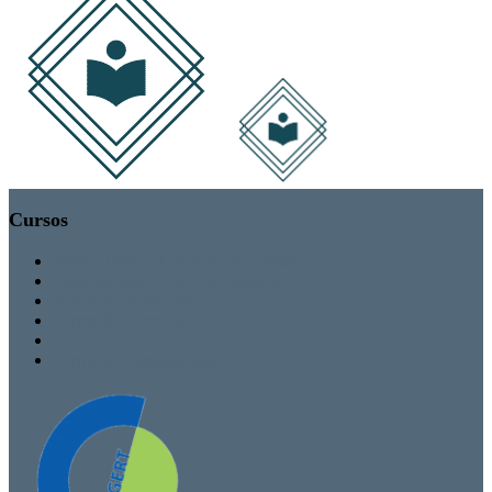
Cursos
MBA / Especializações Executivas
Especialização Pós-Universitária
Formação Avançada
Formação Contínua
TEEF / TEF
Formação Personalizada