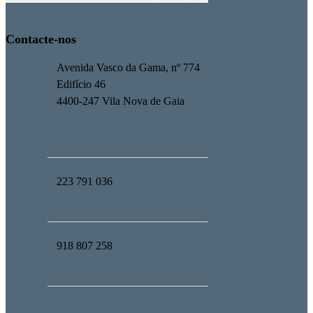
Contacte-nos
Avenida Vasco da Gama, nº 774
Edifício 46
4400-247 Vila Nova de Gaia
223 791 036
918 807 258
geral@upmind.pt