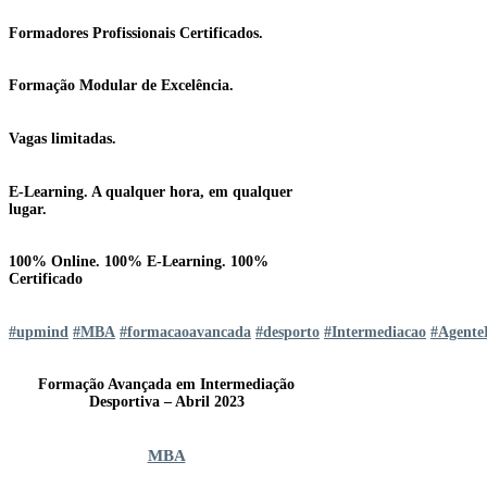
Formadores Profissionais Certificados.
Formação Modular de Excelência.
Vagas limitadas.
E-Learning. A qualquer hora, em qualquer
lugar.
100% Online. 100% E-Learning. 100%
Certificado
#upmind
#MBA
#formacaoavancada
#desporto
#Intermediacao
#Agente
Formação Avançada em Intermediação
Desportiva – Abril 2023
MBA