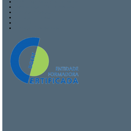
MBA / Especializações Executivas
Especialização Pós-Universitária
Formação Avançada
Formação Contínua
TEEF / TEF
Formação Personalizada