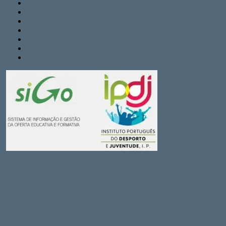
Inicio
Cursos
Secretaria
Contactos
Politica de Privacidade
Termos de Uso
Livro de Reclamações Eletrónico