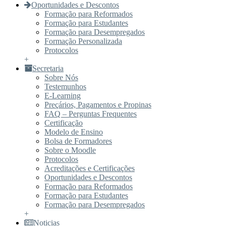
Oportunidades e Descontos
Formação para Reformados
Formação para Estudantes
Formação para Desempregados
Formação Personalizada
Protocolos
+
Secretaria
Sobre Nós
Testemunhos
E-Learning
Preçários, Pagamentos e Propinas
FAQ – Perguntas Frequentes
Certificação
Modelo de Ensino
Bolsa de Formadores
Sobre o Moodle
Protocolos
Acreditações e Certificações
Oportunidades e Descontos
Formação para Reformados
Formação para Estudantes
Formação para Desempregados
+
Noticias