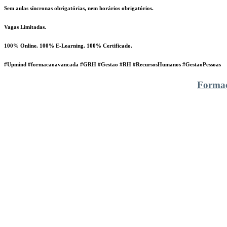
Sem aulas síncronas obrigatórias, nem horários obrigatórios.
Vagas Limitadas.
100% Online. 100% E-Learning. 100% Certificado.
#Upmind #formacaoavancada #GRH #Gestao #RH #RecursosHumanos #GestaoPessoas
Formaç