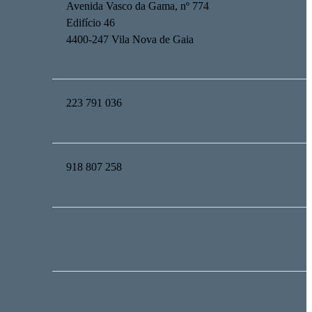
Avenida Vasco da Gama, nº 774
Edifício 46
4400-247 Vila Nova de Gaia
223 791 036
918 807 258
geral@upmind.pt
administrativo@upmind.pt