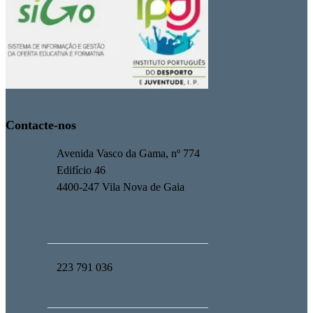
Contacte-nos
Avenida Vasco da Gama, nº 774
Edifício 46
4400-247 Vila Nova de Gaia
223 791 036