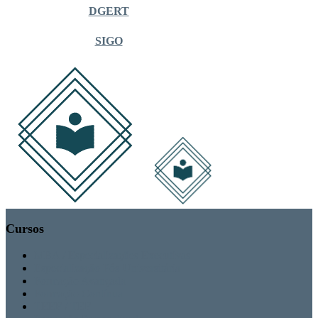
DGERT
SIGO
Cursos
MBA / Especializações Executivas
Especialização Pós-Universitária
Formação Avançada
Formação Contínua
TEEF / TEF