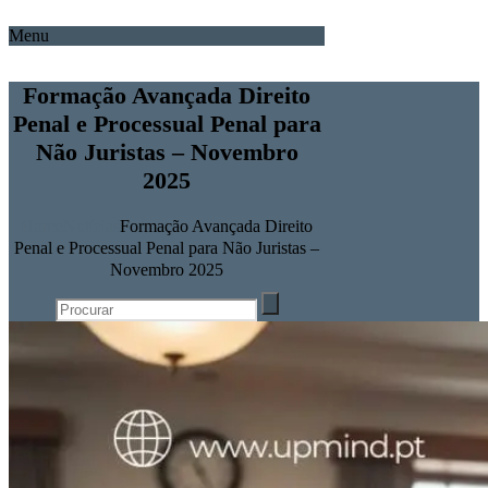
Menu
Formação Avançada Direito
Penal e Processual Penal para
Não Juristas – Novembro
2025
Home
Notícias
Formação Avançada Direito
Penal e Processual Penal para Não Juristas –
Novembro 2025