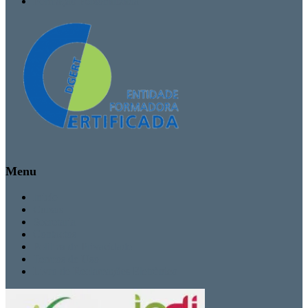
Formação Personalizada
Menu
Inicio
Cursos
Secretaria
Contactos
Politica de Privacidade
Termos de Uso
Livro de Reclamações Eletrónico