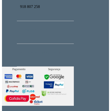
918 807 258
geral@upmind.pt
administrativo@upmind.pt