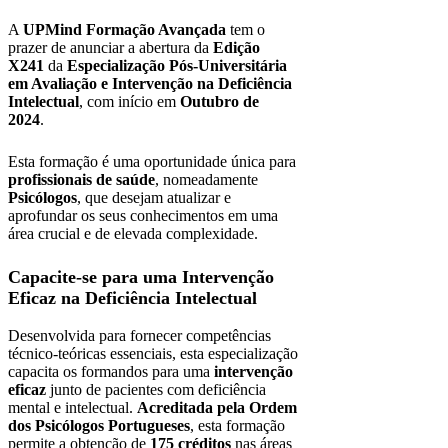
A
UPMind Formação Avançada
tem o
prazer de anunciar a abertura da
Edição
X241
da
Especialização Pós-Universitária
em Avaliação e Intervenção na Deficiência
Intelectual
, com início em
Outubro de
2024
.
Esta formação é uma oportunidade única para
profissionais de saúde
, nomeadamente
Psicólogos
, que desejam atualizar e
aprofundar os seus conhecimentos em uma
área crucial e de elevada complexidade.
Capacite-se para uma Intervenção
Eficaz na Deficiência Intelectual
Desenvolvida para fornecer competências
técnico-teóricas essenciais, esta especialização
capacita os formandos para uma
intervenção
eficaz
junto de pacientes com deficiência
mental e intelectual.
Acreditada pela Ordem
dos Psicólogos Portugueses
, esta formação
permite a obtenção de
175 créditos
nas áreas