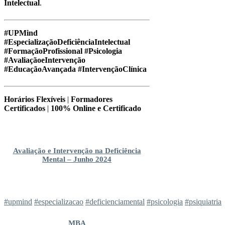
Intelectual
.
#UPMind
#EspecializaçãoDeficiênciaIntelectual
#FormaçãoProfissional #Psicologia
#AvaliaçãoeIntervenção
#EducaçãoAvançada #IntervençãoClínica
Horários Flexíveis
|
Formadores
Certificados
|
100% Online e Certificado
Avaliação e Intervenção na Deficiência
Mental – Junho 2024
#upmind
#especializacao
#deficienciamental
#psicologia
#psiquiatria
MBA