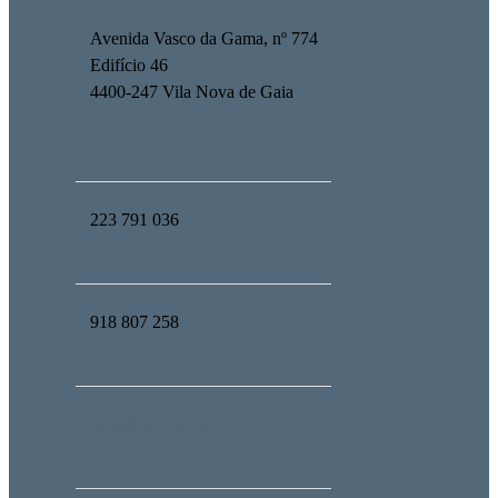
Avenida Vasco da Gama, nº 774
Edifício 46
4400-247 Vila Nova de Gaia
223 791 036
918 807 258
geral@upmind.pt