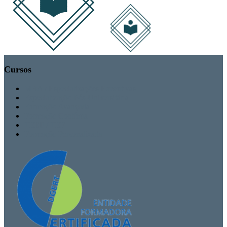
Cursos
MBA / Especializações Executivas
Especialização Pós-Universitária
Formação Avançada
Formação Contínua
TEEF / TEF
Formação Personalizada