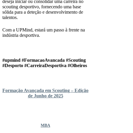
deseja iniciar ou consolidar uma carreira no
scouting desportivo, fornecendo uma base
sólida para a deteção e desenvolvimento de
talentos.
Com a UPMind, estará um passo à frente na
indústria desportiva.
#upmind #FormacaoAvancada #Scouting
#Desporto #CarreiraDesportiva #Olheiros
Formação Avançada em Scouting – Edição
de Junho de 2025
MBA