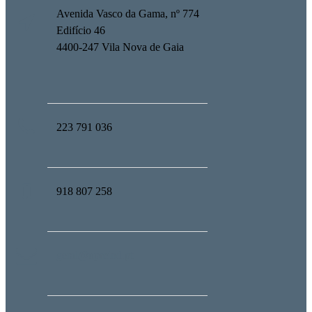
Avenida Vasco da Gama, nº 774
Edifício 46
4400-247 Vila Nova de Gaia
223 791 036
918 807 258
geral@upmind.pt