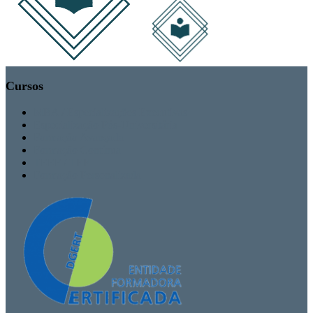
Cursos
MBA / Especializações Executivas
Especialização Pós-Universitária
Formação Avançada
Formação Contínua
TEEF / TEF
Formação Personalizada