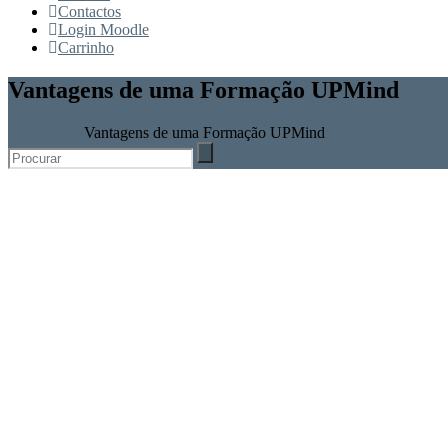
Contactos
Login Moodle
Carrinho
Vantagens de uma Formação UPMind
Home
News
Vantagens de uma Formação UPMind