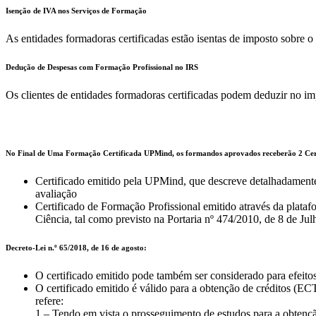
Isenção de IVA nos Serviços de Formação
As entidades formadoras certificadas estão isentas de imposto sobre o
Dedução de Despesas com Formação Profissional no IRS
Os clientes de entidades formadoras certificadas podem deduzir no i
No Final de Uma Formação Certificada UPMind, os formandos aprovados receberão 2 Cert
Certificado emitido pela UPMind, que descreve detalhadamente 
avaliação
Certificado de Formação Profissional emitido através da plata
Ciência, tal como previsto na Portaria nº 474/2010, de 8 de Jul
Decreto-Lei n.º 65/2018, de 16 de agosto:
O certificado emitido pode também ser considerado para efeito
O certificado emitido é válido para a obtenção de créditos (ECT
refere:
1 – Tendo em vista o prosseguimento de estudos para a obtençã