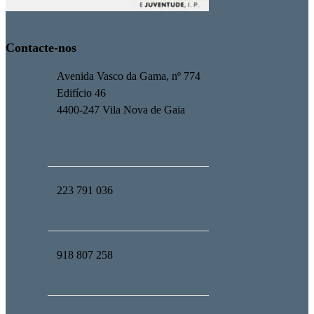
Contacte-nos
Avenida Vasco da Gama, nº 774
Edifício 46
4400-247 Vila Nova de Gaia
223 791 036
918 807 258