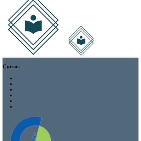
Cursos
MBA / Especializações Executivas
Especialização Pós-Universitária
Formação Avançada
Formação Contínua
TEEF / TEF
Formação Personalizada