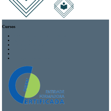
Cursos
MBA / Especializações Executivas
Especialização Pós-Universitária
Formação Avançada
Formação Contínua
TEEF / TEF
Formação Personalizada