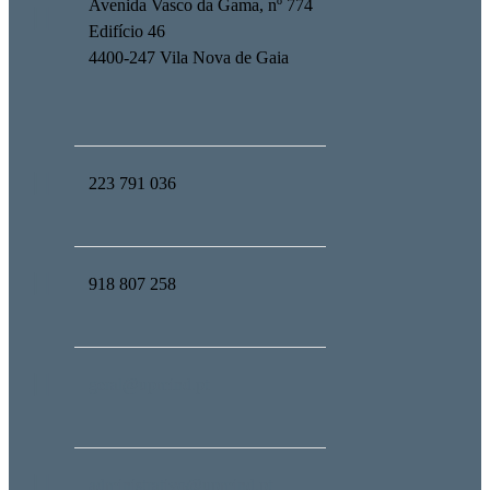
Avenida Vasco da Gama, nº 774
Edifício 46
4400-247 Vila Nova de Gaia
223 791 036
918 807 258
geral@upmind.pt
administrativo@upmind.pt