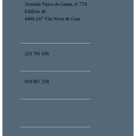
Avenida Vasco da Gama, nº 774
Edifício 46
4400-247 Vila Nova de Gaia
223 791 036
918 807 258
geral@upmind.pt