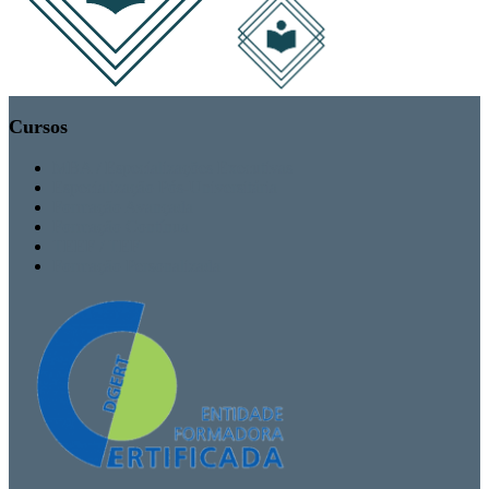
Cursos
MBA / Especializações Executivas
Especialização Pós-Universitária
Formação Avançada
Formação Contínua
TEEF / TEF
Formação Personalizada