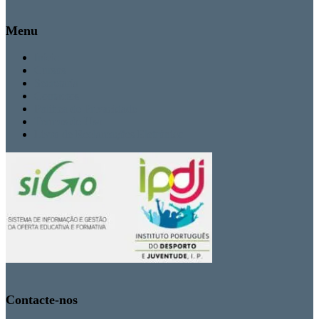
Menu
Inicio
Cursos
Secretaria
Contactos
Politica de Privacidade
Termos de Uso
Livro de Reclamações Eletrónico
Contacte-nos