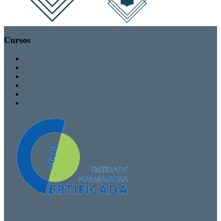
Cursos
MBA / Especializações Executivas
Especialização Pós-Universitária
Formação Avançada
Formação Contínua
TEEF / TEF
Formação Personalizada