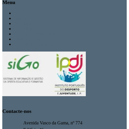
Menu
Inicio
Cursos
Secretaria
Contactos
Politica de Privacidade
Termos de Uso
Livro de Reclamações Eletrónico
Contacte-nos
Avenida Vasco da Gama, nº 774