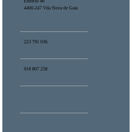
Edifício 46
4400-247 Vila Nova de Gaia
223 791 036
918 807 258
geral@upmind.pt
administrativo@upmind.pt