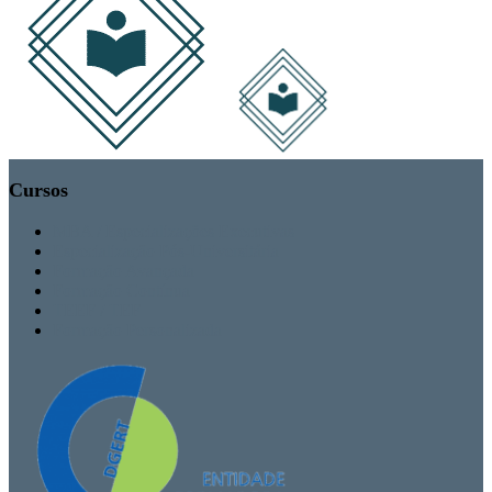
Cursos
MBA / Especializações Executivas
Especialização Pós-Universitária
Formação Avançada
Formação Contínua
TEEF / TEF
Formação Personalizada