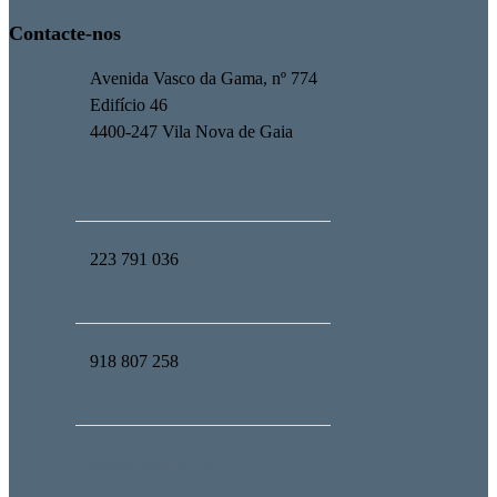
Contacte-nos
Avenida Vasco da Gama, nº 774
Edifício 46
4400-247 Vila Nova de Gaia
223 791 036
918 807 258
geral@upmind.pt