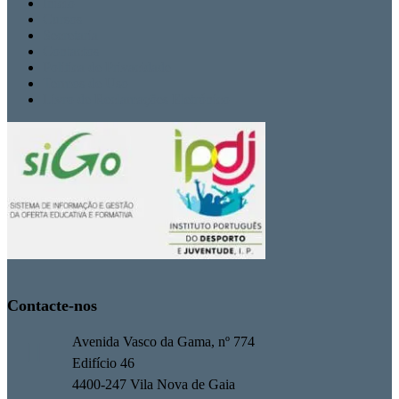
Inicio
Cursos
Secretaria
Contactos
Politica de Privacidade
Termos de Uso
Livro de Reclamações Eletrónico
Contacte-nos
Avenida Vasco da Gama, nº 774
Edifício 46
4400-247 Vila Nova de Gaia