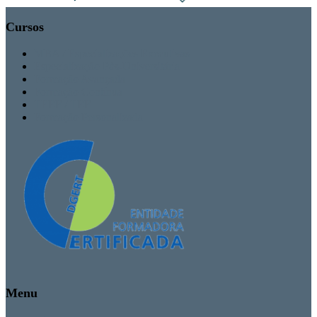
Cursos
MBA / Especializações Executivas
Especialização Pós-Universitária
Formação Avançada
Formação Contínua
TEEF / TEF
Formação Personalizada
Menu